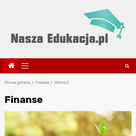
Przejdź
do
treści
Menu
główne
Strona główna
Finanse
Strona 2
Finanse