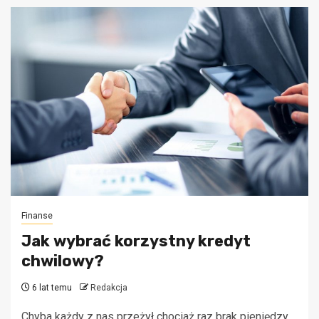
Finanse
Jak wybrać korzystny kredyt
chwilowy?
6 lat temu
Redakcja
Chyba każdy z nas przeżył chociaż raz brak pieniędzy,