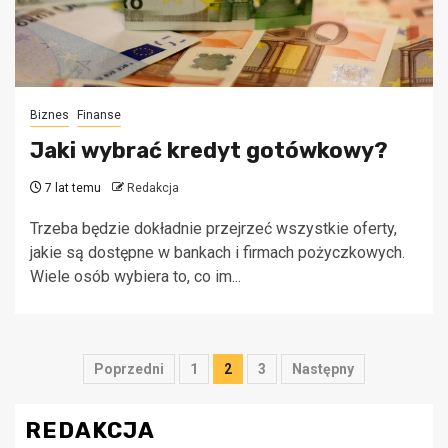
Biznes
Finanse
Jaki wybrać kredyt gotówkowy?
7 lat temu
Redakcja
Trzeba będzie dokładnie przejrzeć wszystkie oferty,
jakie są dostępne w bankach i firmach pożyczkowych.
Wiele osób wybiera to, co im...
Stronicowanie
Poprzedni
1
2
3
Następny
wpisów
REDAKCJA