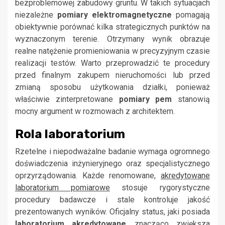
bezproblemowej zabudowy gruntu. W takich sytuacjach
niezależne
pomiary elektromagnetyczne
pomagają
obiektywnie porównać kilka strategicznych punktów na
wyznaczonym terenie. Otrzymany wynik obrazuje
realne natężenie promieniowania w precyzyjnym czasie
realizacji testów. Warto przeprowadzić te procedury
przed finalnym zakupem nieruchomości lub przed
zmianą sposobu użytkowania działki, ponieważ
właściwie zinterpretowane
pomiary pem
stanowią
mocny argument w rozmowach z architektem.
Rola laboratorium
Rzetelne i niepodważalne badanie wymaga ogromnego
doświadczenia inżynieryjnego oraz specjalistycznego
oprzyrządowania. Każde renomowane,
akredytowane
laboratorium pomiarowe
stosuje rygorystyczne
procedury badawcze i stale kontroluje jakość
prezentowanych wyników. Oficjalny status, jaki posiada
laboratorium akredytowane
, znacząco zwiększa