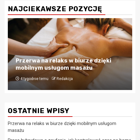
NAJCIEKAWSZE POZYCJĘ
Biznes
Praca hybrydowa a zaufanie. jak
kontrolować czas na home office bez
mikrozarządzania?
4 tygodnie temu
Redakcja
OSTATNIE WPISY
Przerwa na relaks w biurze dzięki mobilnym usługom
masażu