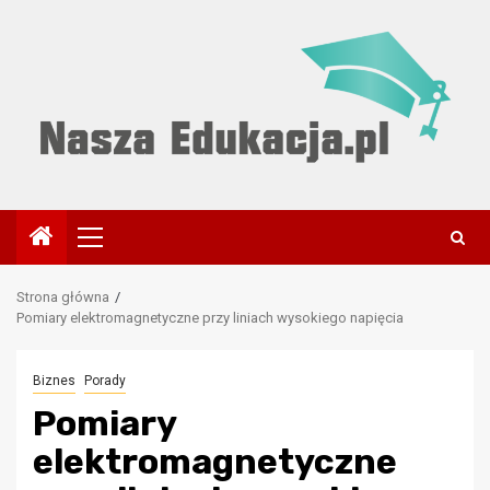
Przejdź
do
treści
Menu
główne
Strona główna
Pomiary elektromagnetyczne przy liniach wysokiego napięcia
Biznes
Porady
Pomiary
elektromagnetyczne