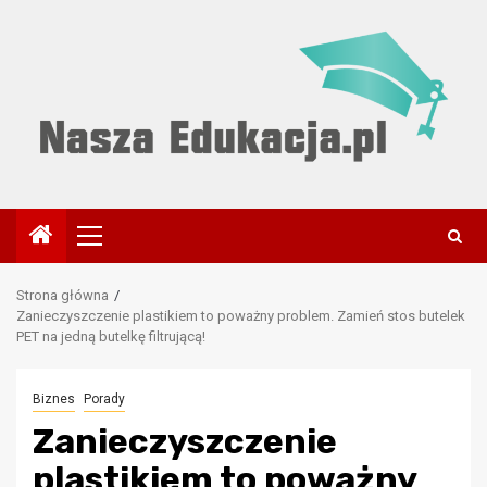
Przejdź
do
treści
Menu
główne
Strona główna
Zanieczyszczenie plastikiem to poważny problem. Zamień stos butelek
PET na jedną butelkę filtrującą!
Biznes
Porady
Zanieczyszczenie
plastikiem to poważny