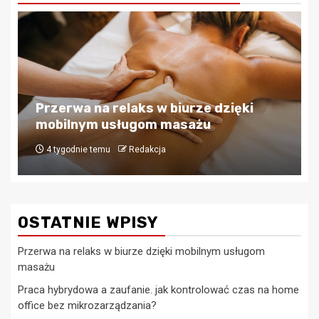
Biznes
Praca hybrydowa a zaufanie.
rze dzięki
kontrolować czas na home of
ażu
mikrozarządzania?
4 tygodnie temu
Redakcja
OSTATNIE WPISY
Przerwa na relaks w biurze dzięki mobilnym usługom
masażu
Praca hybrydowa a zaufanie. jak kontrolować czas na home
office bez mikrozarządzania?