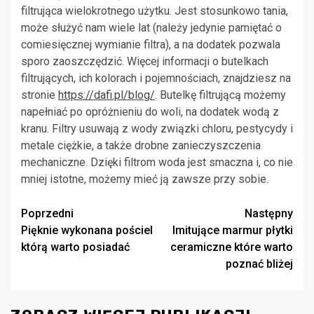
filtrująca wielokrotnego użytku. Jest stosunkowo tania,
może służyć nam wiele lat (należy jedynie pamiętać o
comiesięcznej wymianie filtra), a na dodatek pozwala
sporo zaoszczędzić. Więcej informacji o butelkach
filtrujących, ich kolorach i pojemnościach, znajdziesz na
stronie
https://dafi.pl/blog/
. Butelkę filtrującą możemy
napełniać po opróżnieniu do woli, na dodatek wodą z
kranu. Filtry usuwają z wody związki chloru, pestycydy i
metale ciężkie, a także drobne zanieczyszczenia
mechaniczne. Dzięki filtrom woda jest smaczna i, co nie
mniej istotne, możemy mieć ją zawsze przy sobie.
Zobacz
Poprzedni
Następny
Pięknie wykonana pościel
Imitujące marmur płytki
wpisy
którą warto posiadać
ceramiczne które warto
poznać bliżej