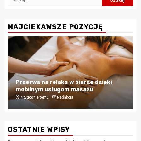
NAJCIEKAWSZE POZYCJĘ
Biznes
Praca hybrydowa a zaufanie. jak
kontrolować czas na home office bez
mikrozarządzania?
4 tygodnie temu
Redakcja
OSTATNIE WPISY