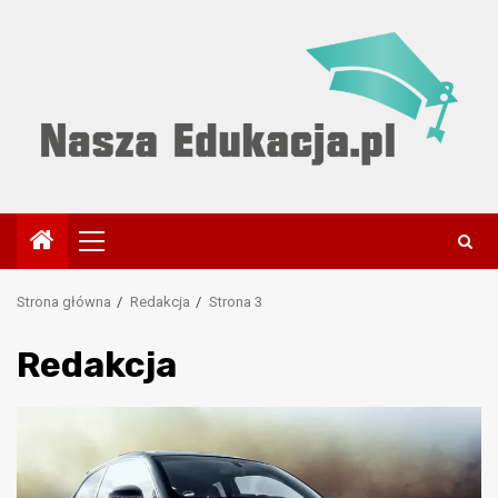
Przejdź
do
treści
Menu
główne
Strona główna
Redakcja
Strona 3
Redakcja