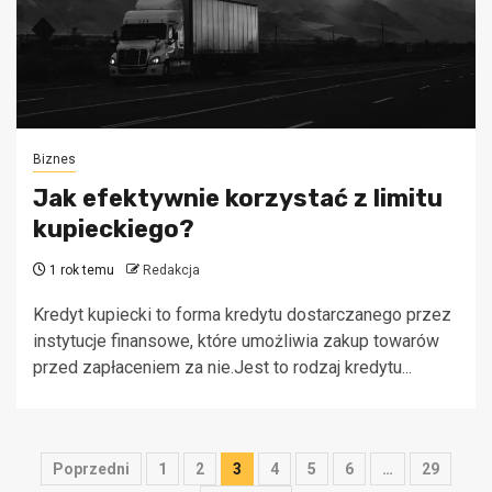
Biznes
Jak efektywnie korzystać z limitu
kupieckiego?
1 rok temu
Redakcja
Kredyt kupiecki to forma kredytu dostarczanego przez
instytucje finansowe, które umożliwia zakup towarów
przed zapłaceniem za nie.Jest to rodzaj kredytu...
Stronicowanie
Poprzedni
1
2
3
4
5
6
…
29